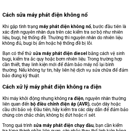
Cách sửa máy phát điện không nổ
Khi gặp tình trạng
máy phát điện không nổ
, bước đầu tiên là
xác định nguyên nhân dựa trên các kiểm tra sơ bộ như nhiên
liệu, bugi, hệ thống đề. Thường thì nguyên nhân do nhiên liệu
không đủ, bugi bị ẩm hoặc hệ thống đề bị lỗi.
Bạn có thể thử
sửa máy phát điện diesel
bằng cách vệ sinh
bugi, kiểm tra ắc quy hoặc bơm nhiên liệu. Trong trường hợp
cần thiết, thay linh kiện mới để đảm bảo máy nổ lại bình
thường. Nếu không tự tin, hãy liên hệ dịch vụ sửa chữa để đảm
bảo đúng kỹ thuật.
Cách xử lý máy phát điện không ra điện
Khi máy khởi động nhưng không
ra điện
, nguyên nhân thường
liên quan đến
bộ điều chỉnh điện áp (AVR)
, cuộn dây hoặc
cầu chì bảo vệ. Đầu tiên, hãy kiểm tra các dây dẫn để đảm bảo
chúng còn chắc chắn, không bị đứt hoặc rỉ sét.
Trong quá trình
sửa máy phát điện chạy dầu
, bạn cần kiểm
tra từng thành phần liên quan, cân nhắc thay thế linh kiện hỏng