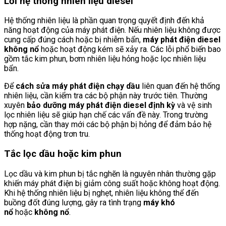
Lỗi hệ thống nhiên liệu diesel
Hệ thống nhiên liệu là phần quan trọng quyết định đến khả
năng hoạt động của máy phát điện. Nếu nhiên liệu không được
cung cấp đúng cách hoặc bị nhiễm bẩn,
máy phát điện diesel
không nổ
hoặc hoạt động kém sẽ xảy ra. Các lỗi phổ biến bao
gồm tắc kim phun, bơm nhiên liệu hỏng hoặc lọc nhiên liệu
bẩn.
Để
cách sửa máy phát điện chạy dầu
liên quan đến hệ thống
nhiên liệu, cần kiểm tra các bộ phận này trước tiên. Thường
xuyên
bảo dưỡng máy phát điện diesel định kỳ
và vệ sinh
lọc nhiên liệu sẽ giúp hạn chế các vấn đề này. Trong trường
hợp nặng, cần thay mới các bộ phận bị hỏng để đảm bảo hệ
thống hoạt động trơn tru.
Tắc lọc dầu hoặc kim phun
Lọc dầu và kim phun bị tắc nghẽn là nguyên nhân thường gặp
khiến máy phát điện bị giảm công suất hoặc không hoạt động.
Khi hệ thống nhiên liệu bị nghẹt, nhiên liệu không thể đến
buồng đốt đúng lượng, gây ra tình trạng
máy khó
nổ
hoặc
không nổ
.