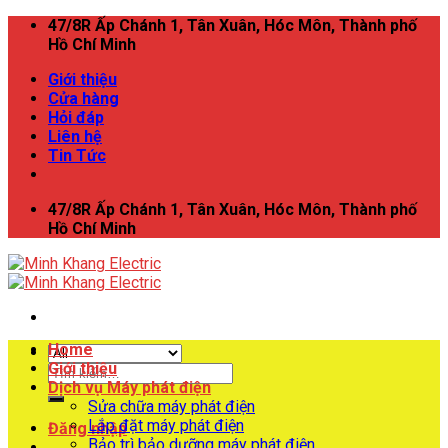
Skip
47/8R Ấp Chánh 1, Tân Xuân, Hóc Môn, Thành phố
to
Hồ Chí Minh
content
Giới thiệu
Cửa hàng
Hỏi đáp
Liên hệ
Tin Tức
47/8R Ấp Chánh 1, Tân Xuân, Hóc Môn, Thành phố
Hồ Chí Minh
Home
Giới thiệu
Tìm
Dịch vụ Máy phát điện
kiếm:
Sửa chữa máy phát điện
Lắp đặt máy phát điện
Đăng nhập
Bảo trì bảo dưỡng máy phát điện