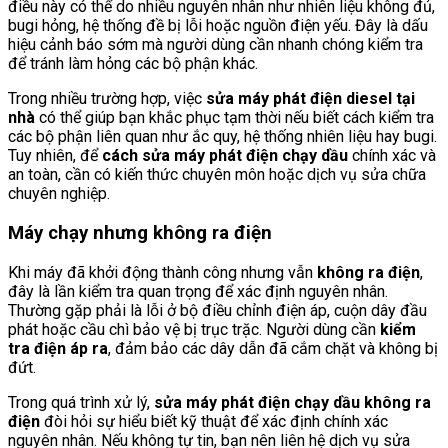
điều này có thể do nhiều nguyên nhân như nhiên liệu không đủ,
bugi hỏng, hệ thống đề bị lỗi hoặc nguồn điện yếu. Đây là dấu
hiệu cảnh báo sớm mà người dùng cần nhanh chóng kiểm tra
để tránh làm hỏng các bộ phận khác.
Trong nhiều trường hợp, việc
sửa máy phát điện diesel tại
nhà
có thể giúp bạn khắc phục tạm thời nếu biết cách kiểm tra
các bộ phận liên quan như ắc quy, hệ thống nhiên liệu hay bugi.
Tuy nhiên, để
cách sửa máy phát điện chạy dầu
chính xác và
an toàn, cần có kiến thức chuyên môn hoặc dịch vụ sửa chữa
chuyên nghiệp.
Máy chạy nhưng không ra điện
Khi máy đã khởi động thành công nhưng vẫn
không ra điện
,
đây là lần kiểm tra quan trọng để xác định nguyên nhân.
Thường gặp phải là lỗi ở bộ điều chỉnh điện áp, cuộn dây đầu
phát hoặc cầu chì bảo vệ bị trục trặc. Người dùng cần
kiểm
tra điện áp ra
, đảm bảo các dây dẫn đã cắm chặt và không bị
đứt.
Trong quá trình xử lý,
sửa máy phát điện chạy dầu không ra
điện
đòi hỏi sự hiểu biết kỹ thuật để xác định chính xác
nguyên nhân. Nếu không tự tin, bạn nên liên hệ dịch vụ sửa