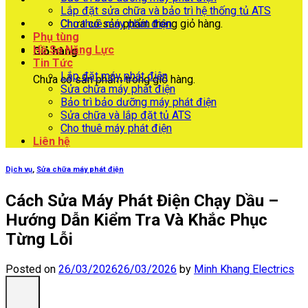
Lắp đặt sửa chữa và bảo trì hệ thống tủ ATS
Chưa có sản phẩm trong giỏ hàng.
Cho thuê máy phát điện
Phụ tùng
Hồ Sơ Năng Lực
Giỏ hàng
Tin Tức
Lắp đặt máy phát điện
Chưa có sản phẩm trong giỏ hàng.
Sửa chữa máy phát điện
Bảo trì bảo dưỡng máy phát điện
Sửa chữa và lắp đặt tủ ATS
Cho thuê máy phát điện
Liên hệ
Dịch vụ
,
Sửa chữa máy phát điện
Cách Sửa Máy Phát Điện Chạy Dầu –
Hướng Dẫn Kiểm Tra Và Khắc Phục
Từng Lỗi
Posted on
26/03/2026
26/03/2026
by
Minh Khang Electrics