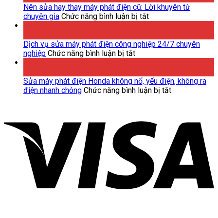
Sửa
Nên sửa hay thay máy phát điện cũ: Lời khuyên từ
Máy
ở
chuyên gia
Chức năng bình luận bị tắt
Phát
Nên
08
Điện
sửa
Th4
Mới
hay
Dịch vụ sửa máy phát điện công nghiệp 24/7 chuyên
ở
Nhất
thay
nghiệp
Chức năng bình luận bị tắt
Dịch
2026
máy
08
vụ
–
phát
Th4
sửa
Báo
điện
Sửa máy phát điện Honda không nổ, yếu điện, không ra
máy
Giá
cũ:
ở
điện nhanh chóng
Chức năng bình luận bị tắt
phát
Chính
Lời
Sửa
điện
Xác
khuyên
máy
công
từ
phát
nghiệp
chuyên
điện
24/7
gia
Honda
chuyên
không
nghiệp
nổ,
yếu
điện,
không
ra
điện
nhanh