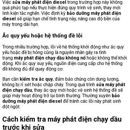
Việc
sửa máy phát điện diesel
trong trường hợp này không
quá phức tạp nếu thực hiện đúng quy trình vệ sinh, thay mới
linh kiện tắc nghẽn. Việc định kỳ
bảo dưỡng máy phát điện
diesel
sẽ giúp hạn chế tình trạng này, nâng cao độ bền của
máy trong dài hạn.
Ắc quy yếu hoặc hệ thống đề lỗi
Trong nhiều trường hợp, lỗi về hệ thống khởi động như ắc quy
yếu hoặc đề bị hỏng cũng là nguyên nhân gây ra tình
trạng
máy phát điện chạy dầu không nổ
hoặc không thể khởi
động. Khi ắc quy suy yếu, nguồn điện cung cấp cho hệ thống
đề không đủ để quay động cơ.
Bạn cần
kiểm tra ắc quy
, đảm bảo chúng còn dung lượng,
không bị rỉ sét hoặc chập cháy. Trong quá trình
sửa máy phát
điện chạy dầu
, thay ắc quy mới hoặc vệ sinh hệ thống đề sẽ
giúp máy hoạt động trở lại bình thường. Thường xuyên
bảo
dưỡng máy phát điện diesel
để tránh các lỗi này phát sinh
đột ngột.
Cách kiểm tra máy phát điện chạy dầu
trước khi sửa