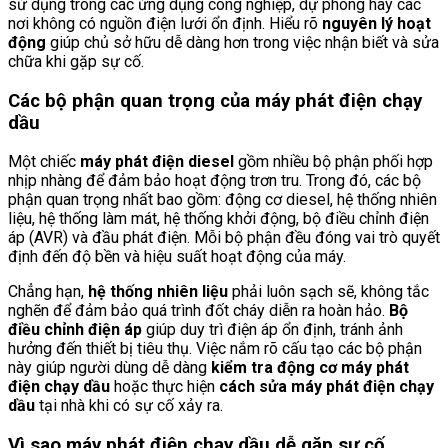
sử dụng trong các ứng dụng công nghiệp, dự phòng hay các
nơi không có nguồn điện lưới ổn định. Hiểu rõ
nguyên lý hoạt
động
giúp chủ sở hữu dễ dàng hơn trong việc nhận biết và sửa
chữa khi gặp sự cố.
Các bộ phận quan trọng của máy phát điện chạy
dầu
Một chiếc
máy phát điện diesel
gồm nhiều bộ phận phối hợp
nhịp nhàng để đảm bảo hoạt động trơn tru. Trong đó, các bộ
phận quan trọng nhất bao gồm: động cơ diesel, hệ thống nhiên
liệu, hệ thống làm mát, hệ thống khởi động, bộ điều chỉnh điện
áp (AVR) và đầu phát điện. Mỗi bộ phận đều đóng vai trò quyết
định đến độ bền và hiệu suất hoạt động của máy.
Chẳng hạn,
hệ thống nhiên liệu
phải luôn sạch sẽ, không tắc
nghẽn để đảm bảo quá trình đốt cháy diễn ra hoàn hảo.
Bộ
điều chỉnh điện áp
giúp duy trì điện áp ổn định, tránh ảnh
hưởng đến thiết bị tiêu thụ. Việc nắm rõ cấu tạo các bộ phận
này giúp người dùng dễ dàng
kiểm tra động cơ máy phát
điện chạy dầu
hoặc thực hiện
cách sửa máy phát điện chạy
dầu
tại nhà khi có sự cố xảy ra.
Vì sao máy phát điện chạy dầu dễ gặp sự cố