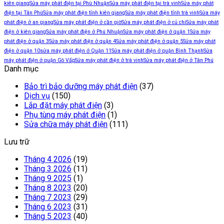
kiên giang
Sửa máy phát điện tại Phú Nhuận
Sửa máy phát điện tại trà vinh
Sửa máy phát
điện tại Tân Phú
Sửa máy phát điện tỉnh kiên giang
Sửa máy phát điện tỉnh trà vinh
Sửa máy
phát điện ở an giang
Sửa máy phát điện ở cần giờ
Sửa máy phát điện ở củ chi
Sửa máy phát
điện ở kiên giang
Sửa máy phát điện ở Phú Nhuận
Sửa máy phát điện ở quận 1
Sửa máy
phát điện ở quận 3
Sửa máy phát điện ở quận 4
Sửa máy phát điện ở quận 5
Sửa máy phát
điện ở quận 10
sửa máy phát điện ở Quận 11
Sửa máy phát điện ở quận Bình Thạnh
Sửa
máy phát điện ở quận Gò Vấp
Sửa máy phát điện ở trà vinh
Sửa máy phát điện ở Tân Phú
Danh mục
Bảo trì bảo dưỡng máy phát điện
(37)
Dịch vụ
(150)
Lắp đặt máy phát điện
(3)
Phụ tùng máy phát điện
(1)
Sửa chữa máy phát điện
(111)
Lưu trữ
Tháng 4 2026
(19)
Tháng 3 2026
(11)
Tháng 9 2025
(1)
Tháng 8 2023
(20)
Tháng 7 2023
(29)
Tháng 6 2023
(31)
Tháng 5 2023
(40)