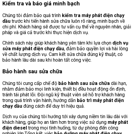
Kiểm tra và báo giá minh bạch
Chúng tôi đảm bảo quá trình
kiểm tra máy phát điện chạy
dầu
trước khi tiến hành sửa chữa luôn rõ ràng, minh bạch về
chi phí. Khách hàng sẽ được tư vấn cụ thể về nguyên nhân, giải
pháp và giá cả trước khi thực hiện dịch vụ.
Chính sách này giúp khách hàng yên tâm khi lựa chọn
dịch vụ
sửa máy phát điện chạy dầu
, đảm bảo quyền lợi và hài lòng
về chất lượng dịch vụ. Cam kết sửa chữa đúng kỹ thuật, có
bảo hành lâu dài sau khi hoàn tất công việc.
Bảo hành sau sửa chữa
Chúng tôi cung cấp chế độ
bảo hành sau sửa chữa
dài hạn,
nhằm đảm bảo mọi linh kiện, thiết bị đều hoạt động ổn định,
tránh tái phát lỗi. Đội ngũ kỹ thuật viên sẽ hỗ trợ khách hàng
trong quá trình vận hành, hướng dẫn
bảo trì máy phát điện
chạy dầu
đúng cách để duy trì hiệu quả.
Dịch vụ của chúng tôi hướng tới xây dựng niềm tin lâu dài với
khách hàng, giúp họ an tâm hơn trong việc sử dụng
máy phát
điện diesel
trong mọi tình huống, từ dự phòng đến công
nghiệp lớn.Tổng kết, việc
bảo dưỡng máy phát điện chạy