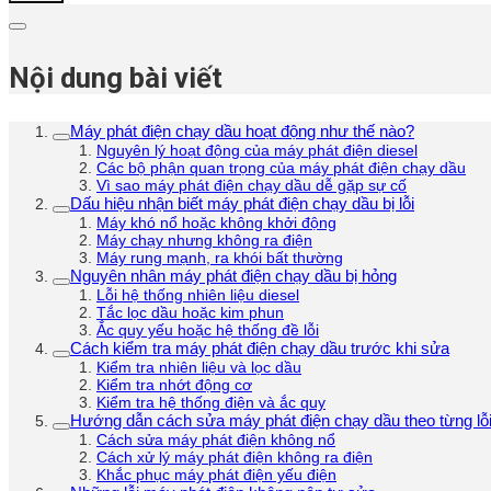
Nội dung bài viết
Máy phát điện chạy dầu hoạt động như thế nào?
Nguyên lý hoạt động của máy phát điện diesel
Các bộ phận quan trọng của máy phát điện chạy dầu
Vì sao máy phát điện chạy dầu dễ gặp sự cố
Dấu hiệu nhận biết máy phát điện chạy dầu bị lỗi
Máy khó nổ hoặc không khởi động
Máy chạy nhưng không ra điện
Máy rung mạnh, ra khói bất thường
Nguyên nhân máy phát điện chạy dầu bị hỏng
Lỗi hệ thống nhiên liệu diesel
Tắc lọc dầu hoặc kim phun
Ắc quy yếu hoặc hệ thống đề lỗi
Cách kiểm tra máy phát điện chạy dầu trước khi sửa
Kiểm tra nhiên liệu và lọc dầu
Kiểm tra nhớt động cơ
Kiểm tra hệ thống điện và ắc quy
Hướng dẫn cách sửa máy phát điện chạy dầu theo từng lỗ
Cách sửa máy phát điện không nổ
Cách xử lý máy phát điện không ra điện
Khắc phục máy phát điện yếu điện