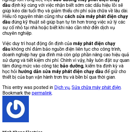
dầu
định kỳ cùng với việc nhận biết sớm các dấu hiệu lỗi sẽ
giúp kéo dài tuổi thọ và giảm thiểu chi phí sửa chữa về lâu dài.
Hiểu rõ nguyên nhân cũng như
cách sửa máy phát điện chạy
dầu
đúng kỹ thuật sẽ giúp bạn tự tin hơn trong việc xử lý các
sự cố nhỏ tại nhà hoặc biết khi nào cần nhờ đến dịch vụ
chuyên nghiệp.
Việc duy trì hoạt động ổn định của
máy phát điện chạy
dầu
không chỉ đảm bảo nguồn điện liên tục cho công trình,
doanh nghiệp hay gia đình mà còn góp phần nâng cao hiệu quả
sử dụng và tiết kiệm chi phí. Chính vì vậy, hãy luôn đặt sự quan
tâm đúng mức vào công tác
bảo dưỡng
, kiểm tra định kỳ và
học hỏi
hướng dẫn sửa máy phát điện chạy dầu
để giữ cho
thiết bị của bạn vận hành trơn tru và bền bỉ qua thời gian.
This entry was posted in
Dịch vụ
,
Sửa chữa máy phát điện
.
Bookmark the
permalink
.