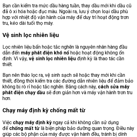
Bạn cần kiểm tra mức dầu hàng tuần, thay dầu mới khi dầu cũ
đã ô xi hóa hoặc đục màu. Ngoài ra, lưu ý chọn loại dầu phù
hợp với nhiệt độ vận hành của máy để duy trì hoạt động trơn
tru, kéo dài tuổi thọ máy.
Vệ sinh lọc nhiên liệu
Lọc nhiên liệu bẩn hoặc tắc nghẽn là nguyên nhân hàng đầu
dẫn đến
máy phát điện khó nổ
hoặc hoạt động không ổn
định. Vì vậy,
vệ sinh lọc nhiên liệu
định kỳ là thao tác cần
thiết.
Bạn nên tháo lọc ra, vệ sinh sạch sẽ hoặc thay mới khi cần
thiết, đồng thời kiểm tra các đường dẫn nhiên liệu để đảm bảo
không bị rò rỉ hoặc tắc nghẽn. Bằng cách này,
cách sửa máy
phát điện chạy dầu
sẽ đơn giản hơn và máy vận hành trơn tru
hơn.
Chạy máy định kỳ chống mất từ
Việc
chạy máy định kỳ
ngay cả khi không cần sử dụng
để
chống mất từ
là biện pháp bảo dưỡng quan trọng. Điều này
giúp các bộ phận của máy được vận hành đều, tránh bị dính