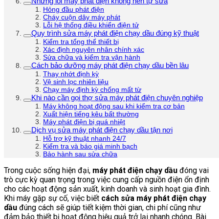
Những lỗi máy phát điện không nên tự sửa
Hỏng đầu phát điện
Cháy cuộn dây máy phát
Lỗi hệ thống điều khiển điện tử
Quy trình sửa máy phát điện chạy dầu đúng kỹ thuật
Kiểm tra tổng thể thiết bị
Xác định nguyên nhân chính xác
Sửa chữa và kiểm tra vận hành
Cách bảo dưỡng máy phát điện chạy dầu bền lâu
Thay nhớt định kỳ
Vệ sinh lọc nhiên liệu
Chạy máy định kỳ chống mất từ
Khi nào cần gọi thợ sửa máy phát điện chuyên nghiệp
Máy không hoạt động sau khi kiểm tra cơ bản
Xuất hiện tiếng kêu bất thường
Máy phát điện bị quá nhiệt
Dịch vụ sửa máy phát điện chạy dầu tận nơi
Hỗ trợ kỹ thuật nhanh 24/7
Kiểm tra và báo giá minh bạch
Bảo hành sau sửa chữa
Trong cuộc sống hiện đại,
máy phát điện chạy dầu
đóng vai
trò cực kỳ quan trọng trong việc cung cấp nguồn điện ổn định
cho các hoạt động sản xuất, kinh doanh và sinh hoạt gia đình.
Khi máy gặp sự cố, việc biết
cách sửa máy phát điện chạy
dầu
đúng cách sẽ giúp tiết kiệm thời gian, chi phí cũng như
đảm bảo thiết bị hoạt động hiệu quả trở lại nhanh chóng. Bài