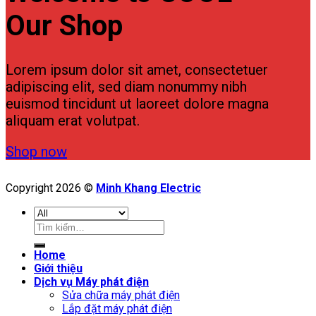
Our Shop
Lorem ipsum dolor sit amet, consectetuer
adipiscing elit, sed diam nonummy nibh
euismod tincidunt ut laoreet dolore magna
aliquam erat volutpat.
Shop now
Copyright 2026 ©
Minh Khang Electric
Tìm
kiếm:
Home
Giới thiệu
Dịch vụ Máy phát điện
Sửa chữa máy phát điện
Lắp đặt máy phát điện