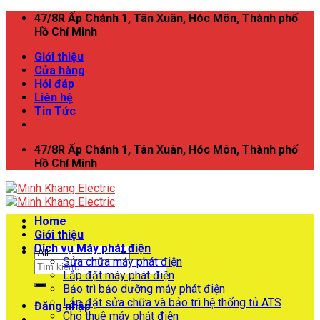
Skip
47/8R Ấp Chánh 1, Tân Xuân, Hóc Môn, Thành phố
to
Hồ Chí Minh
content
Giới thiệu
Cửa hàng
Hỏi đáp
Liên hệ
Tin Tức
47/8R Ấp Chánh 1, Tân Xuân, Hóc Môn, Thành phố
Hồ Chí Minh
Home
Giới thiệu
Dịch vụ Máy phát điện
Sửa chữa máy phát điện
Tìm
Lắp đặt máy phát điện
kiếm:
Bảo trì bảo dưỡng máy phát điện
Lắp đặt sửa chữa và bảo trì hệ thống tủ ATS
Đăng nhập
Cho thuê máy phát điện